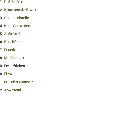
11
Ruf des Venns
12
Krawutschke Biwak
13
Schlüsselstelle
14
Klein Schweden
15
Aufwärts!
16
Buschfieber
17
Feuerland
18
Mit Seeblick
 Freiluftleben
20
Flow
21
600 über Normalnull
22
Abwesend