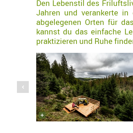
Den Lebenstil des Friluftsli
Jahren und verankerte in
abgelegenen Orten für das
kannst du das einfache Le
praktizieren und Ruhe finde