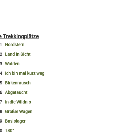
e Trekkingplätze
01
Nordstern
02
Land in Sicht
03
Walden
04
Ich bin mal kurz weg
05
Birkenrausch
06
Abgetaucht
07
In die Wildnis
08
Großer Wagen
09
Basislager
10
180°