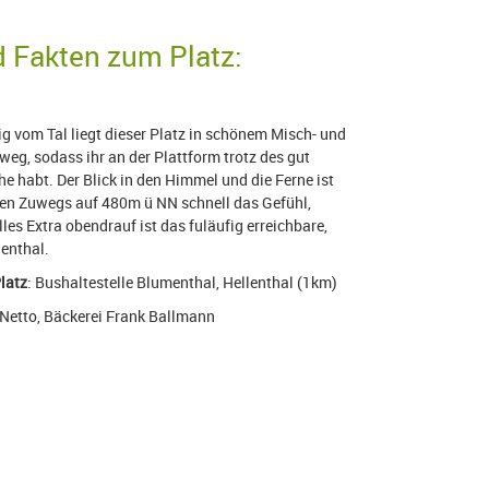
 Fakten zum Platz:
tig vom Tal liegt dieser Platz in schönem Misch- und
eg, sodass ihr an der Plattform trotz des gut
e habt. Der Blick in den Himmel und die Ferne ist
rzen Zuwegs auf 480m ü NN schnell das Gefühl,
olles Extra obendrauf ist das fuläufig erreichbare,
enthal.
latz
: Bushaltestelle Blumenthal, Hellenthal (1km)
 Netto, Bäckerei Frank Ballmann