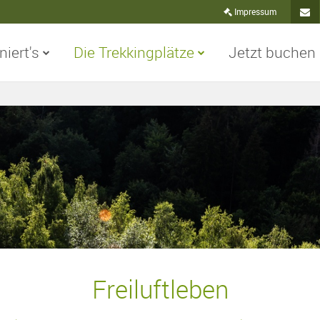
Impressum
niert's
Die Trekkingplätze
Jetzt buchen
Konta
Freiluftleben