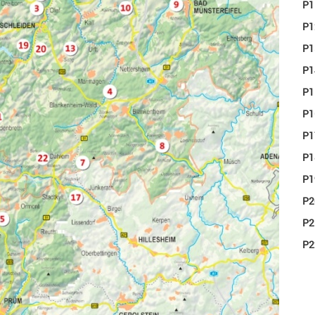
P
P
P
P
P
P
P
P
P19
P
P
P