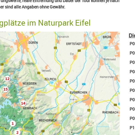
rungswerte, reale Entfernung und Dauer der Tour können je nach
her sind alle Angaben ohne Gewähr.
gplätze im Naturpark Eifel
Di
P
P
P
P
P
P
P
P
P
P